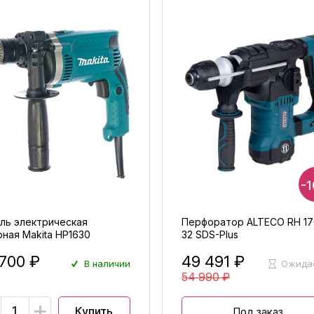
-
ль электрическая
Перфоратор ALTECO RH 17
ная Makita HP1630
32 SDS-Plus
 700 ₽
49 491 ₽
В наличии
Ожида
54 990 ₽
+
Купить
Под заказ