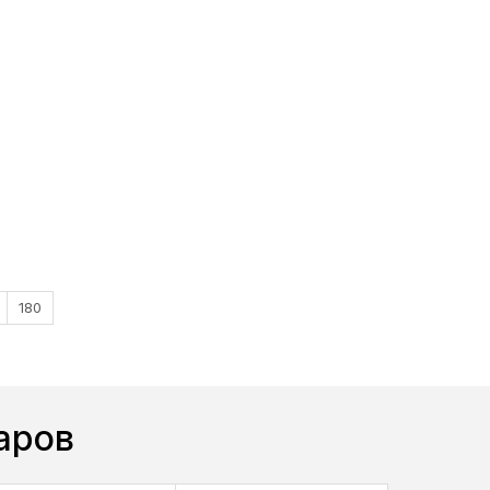
180
аров