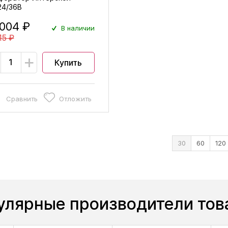
24/36В
 004 ₽
В наличии
15 ₽
+
Купить
Сравнить
Отложить
30
60
120
улярные производители тов