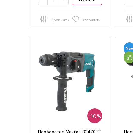
Сравнить
Отложить
-10%
Перфоратор Makita HR2470FT
Пер