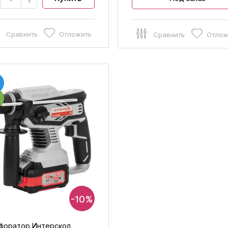
Сравнить
Отложить
Сравнить
Отлож
-10%
форатор Интерскол