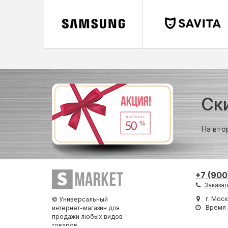
Ск
На вто
+7 (900
Заказат
г. Моск
© Универсальный
Время 
интернет-магазин для
продажи любых видов
товаров