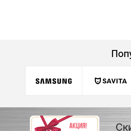
Поп
Ск