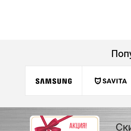
Поп
Ск