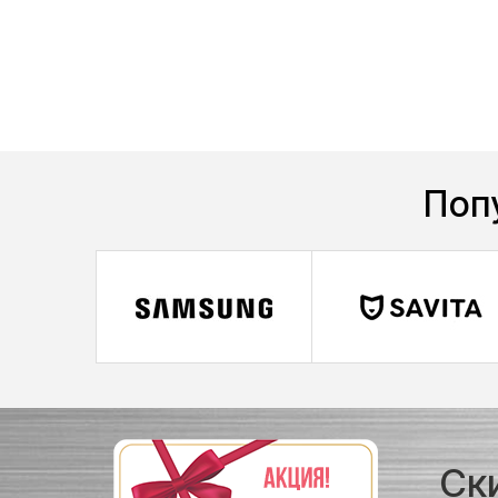
Поп
Ск