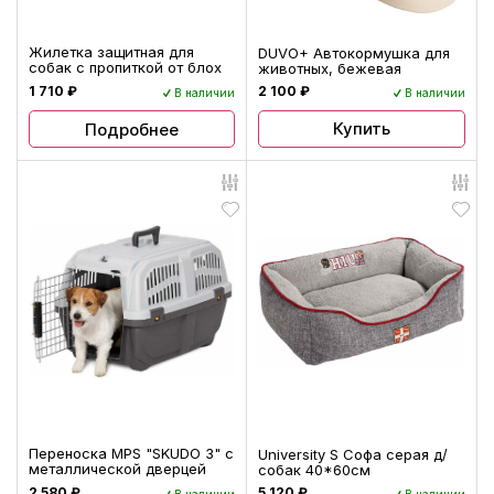
Жилетка защитная для
DUVO+ Автокормушка для
собак с пропиткой от блох
животных, бежевая
1 710 ₽
2 100 ₽
В наличии
В наличии
Купить
Подробнее
Переноска MPS "SKUDO 3" с
University S Софа серая д/
металлической дверцей
собак 40*60см
2 580 ₽
5 120 ₽