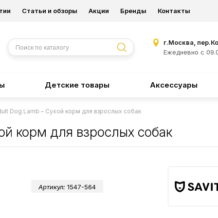
тии
Статьи и обзоры
Акции
Бренды
Контакты
г.Москва, пер.К
Ежедневно с 09.0
ры
Детские товары
Аксессуары
dult Dog Lamb – Сухой корм для взрослых собак
хой корм для взрослых собак
Артикул:
1547-564