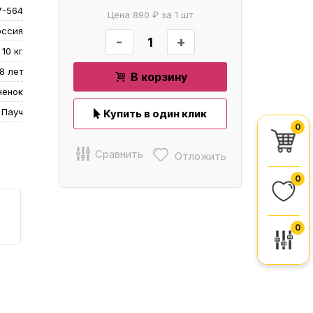
7-564
Цена 890 ₽ за 1 шт
оссия
-
+
 10 кг
8 лет
В корзину
нёнок
Пауч
Купить в один клик
0
Сравнить
Отложить
0
0
И