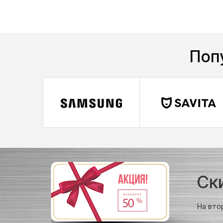
Поп
Ск
На вто