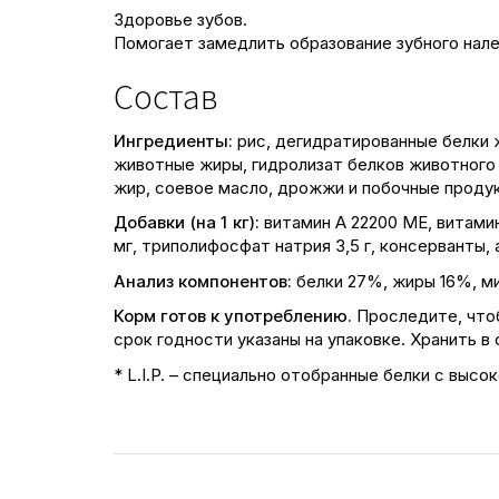
Здоровье зубов.
Помогает замедлить образование зубного нале
Состав
Ингредиенты:
рис, дегидратированные белки ж
животные жиры, гидролизат белков животного
жир, соевое масло, дрожжи и побочные проду
Добавки (на 1 кг):
витамин A 22200 ME, витамин 
мг, триполифосфат натрия 3,5 г, консерванты,
Анализ компонентов:
белки 27%, жиры 16%, ми
Корм готов к употреблению.
Проследите, чтоб
срок годности указаны на упаковке. Хранить в
* L.I.P. – специально отобранные белки с выс