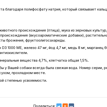
та благодаря полифосфату натрия, который связывает каль
ивотного происхождения (птица), мука из зерновых культур,
 происхождения (вкусоароматические добавки), растительна
кты брожения, фруктоолигосахариды.
D3 1000 ME, железо 47 мг, йод 4,7 мг, медь 8 мг, марганец 60 
 антиокислители.
неральные вещества 4,7%, клетчатка общая 1,5%.
ы у Вашей собаки всегда была свежая вода. Номер серии, р
 сухом, прохладном месте.
окой степенью усвояемости.
Поделиться: