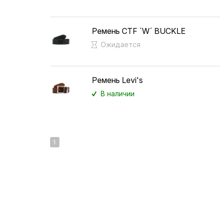
Ремень CTF ´W´ BUCKLE
Ожидается
Ремень Levi's
В наличии
1