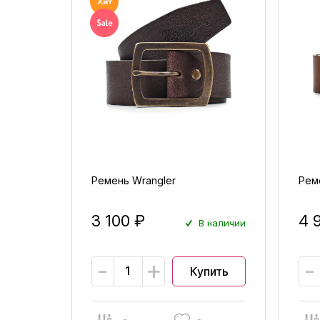
Ремень Wrangler
Реме
3 100 ₽
4 
В наличии
-
+
-
Купить