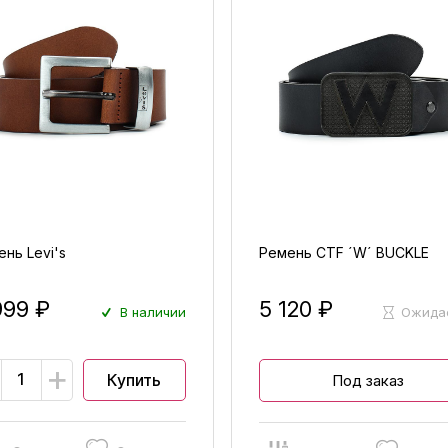
нь Levi's
Ремень CTF ´W´ BUCKLE
999 ₽
5 120 ₽
В наличии
Ожида
+
Купить
Под заказ