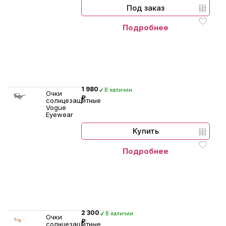
Под заказ
Подробнее
1 980
В наличии
Очки
₽
солнцезащитные
Vogue
Eyewear
Купить
Подробнее
2 300
В наличии
Очки
₽
солнцезащитные