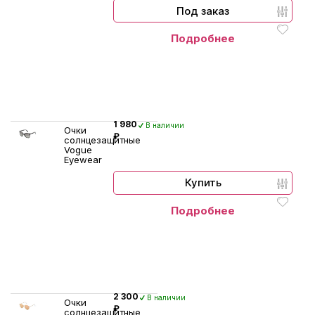
Под заказ
Подробнее
1 980
В наличии
Очки
₽
солнцезащитные
Vogue
Eyewear
Купить
Подробнее
2 300
В наличии
Очки
₽
солнцезащитные