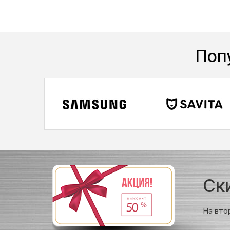
Поп
Ск
На вто