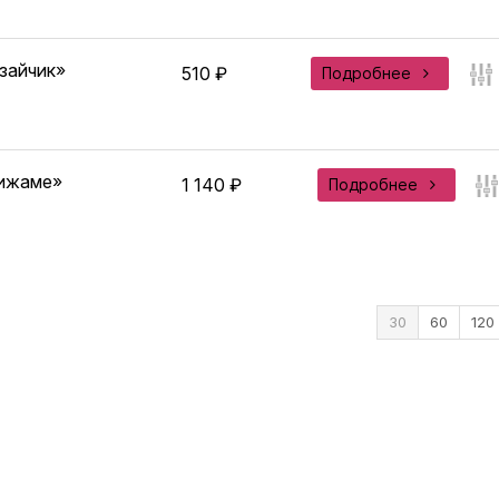
зайчик»
510 ₽
Подробнее
пижаме»
1 140 ₽
Подробнее
30
60
120