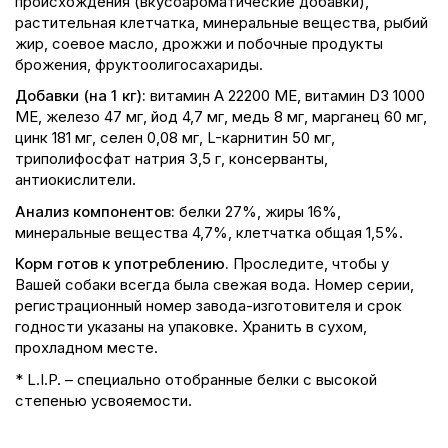
происхождения (вкусоароматические добавки),
растительная клетчатка, минеральные вещества, рыбий
жир, соевое масло, дрожжи и побочные продукты
брожения, фруктоолигосахариды.
Добавки (на 1 кг):
витамин A 22200 ME, витамин D3 1000
ME, железо 47 мг, йод 4,7 мг, медь 8 мг, марганец 60 мг,
цинк 181 мг, сeлeн 0,08 мг, L-карнитин 50 мг,
триполифосфат натрия 3,5 г, консерванты,
антиокислители.
Анализ компонентов:
белки 27%, жиры 16%,
минеральные вещества 4,7%, клетчатка общая 1,5%.
Корм готов к употреблению.
Проследите, чтобы у
Вашей собаки всегда была свежая вода. Номер серии,
регистрационный номер завода-изготовителя и срок
годности указаны на упаковке. Хранить в сухом,
прохладном месте.
* L.I.P. – специально отобранные белки с высокой
степенью усвояемости.