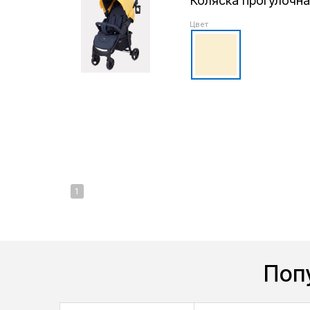
Коляска прогулочна
Цвет
1
Поп