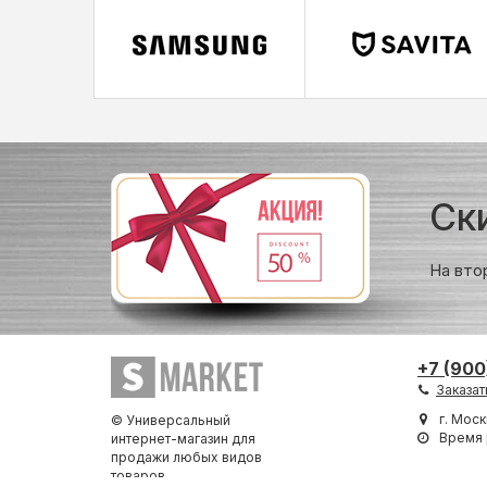
Ск
На вто
+7 (900
Заказат
г. Моск
© Универсальный
Время 
интернет-магазин для
продажи любых видов
товаров