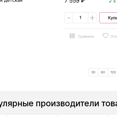
7 559 ₽
я детская
В 
-
+
Куп
Сравнить
Отл
30
60
120
улярные производители тов