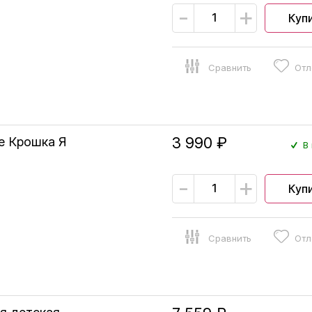
-
+
Куп
Сравнить
Отл
3 990 ₽
е Крошка Я
В 
-
+
Куп
Сравнить
Отл