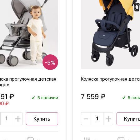
-5%
яска прогулочная детская
Коляска прогулочная детс
ngo»
691 ₽
7 559 ₽
В наличии
В нал
90 ₽
+
-
+
Купить
Купит