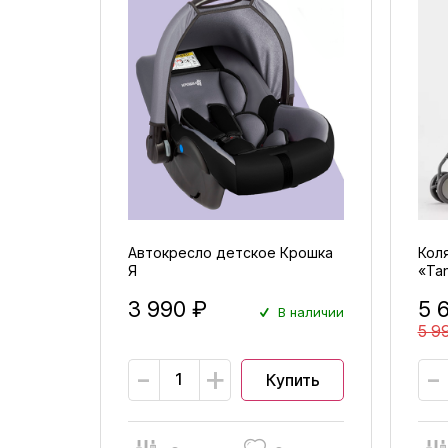
Автокресло детское Крошка
Кол
Я
«Ta
3 990 ₽
5 
В наличии
5 9
-
+
-
Купить