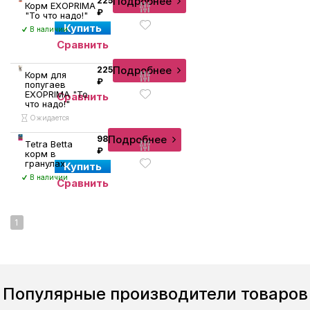
Подробнее
225
Корм EXOPRIMA
₽
"То что надо!"
Купить
В наличии
Сравнить
Подробнее
225
Корм для
₽
попугаев
EXOPRIMA "То
Сравнить
что надо!"
Ожидается
Подробнее
98
Tetra Betta
₽
корм в
гранулах
Купить
В наличии
Сравнить
1
Популярные производители товаров