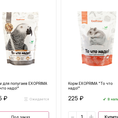
м для попугаев EXOPRIMA
Корм EXOPRIMA "То что
что надо!"
надо!"
5 ₽
225 ₽
Ожидается
В нал
-
+
Купит
Под заказ