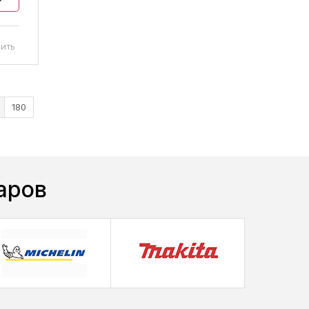
ить
180
аров