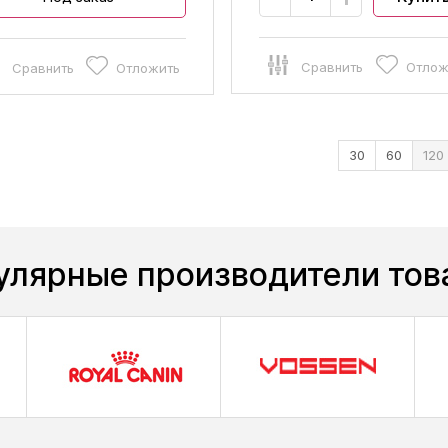
Сравнить
Отлож
Сравнить
Отложить
30
60
120
улярные производители тов