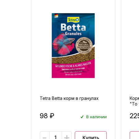
Tetra Betta корм в гранулах
Кор
"То 
98 ₽
22
В наличии
-
+
Купить