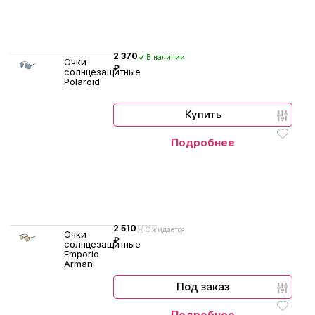
2 370
В наличии
Очки
₽
солнцезащитные
Polaroid
Купить
Подробнее
2 510
Ожидается
Очки
₽
солнцезащитные
Emporio
Armani
Под заказ
Подробнее