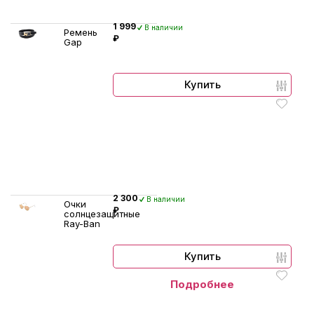
1 999
В наличии
Ремень
₽
Gap
Купить
2 300
В наличии
Очки
₽
солнцезащитные
Ray-Ban
Купить
Подробнее