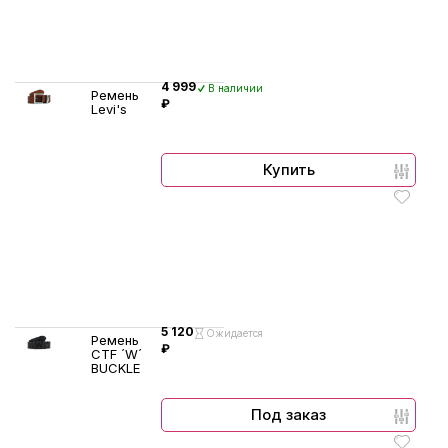
4 999
В наличии
Ремень
₽
Levi's
Купить
5 120
Ожидается
Ремень
₽
CTF ´W´
BUCKLE
Под заказ